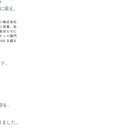
？
トに迎え、
ンド。
、
程を、
りました。