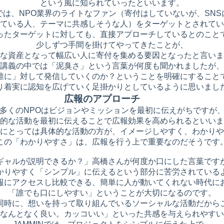
という風に知られていったといいます。
では、NPO業界のライトなファン（寄付はしていないが、SNS
ている人、テーマに共感しそうな人）をターゲットとされてい
ったターゲットに対しても、直接アプローチしているとのこと
少しずつ手間を掛けてやってきたことが、
な資産となって幅広い人に寄付を集める要因となったと言いま
講義の中では「泥臭さ」という言葉が何度も聞かれましたが、
誰に」対して発信していくのか？ということを明確にすること
り着実に認知を広げていく足掛かりとしているように思いまし
広報のアプローチ
多くのNPOはビジョンやミッションを最初に伝えがちですが
的な活動を最初に伝えることで広報効果を高められるといいま
にとっては具体的な活動の方が、イメージしやすく、わかりや
この「わかりやすさ」は、広報を行う上で重要なのだそうです
ギャルが説明できるか？」高橋さんが何度か口にした言葉です
かりやすく「シンプル」に伝えるという部分に苦労されている
報にアクセスし比較できる、簡単に人が動いてくれない時代に
「誰でも口にしやすい」ということが大切になるのです。
同時に、想いを持って取り組んでいるソーシャルな活動だから
なんとなく良い。カッコいい」といった共感を与えられやすい