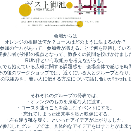
会場からは
オレンジの根拠は何か？コースはどのように決まるのか？
参加の仕方があって、参加者が増えることで何を期待している
座参加者が外部の視点となって、数多くの質問を投げかけまし
RUN伴という取組みを考えながらも、
人でも抱えている広報に関する課題感を、会場全体で感じる時
その後のワークショップでは、近くにいる人とグループとなり
伴の取組みを、若い人に伝える方法について話し合いが行われ
それぞれのグループの発表では、
・オレンジのものを身近な人に渡す。
・コースを迷うことを楽しむイベントにする。
・忘れてしまった出来事を歌と映像にする。
・左右違う靴を履く。といったアイデアが上がりました。
が参加したグループでは、具体的なアイデアを出すことが出来