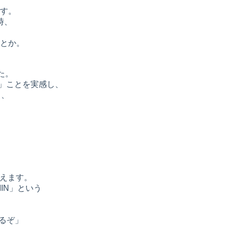
す。
時、
とか。
た。
」ことを実感し、
て、
答えます。
IN」という
るぞ」