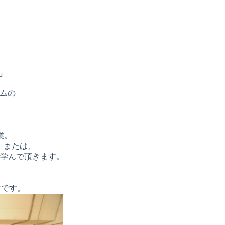
」
ラムの
業。
、または、
学んで頂きます。
マです。