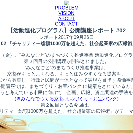
PROBLEM
VISION
ABOUT
CONTACT
【活動進化プログラム】公開講座レポート #02
レポート
2017年09月26日
＃02 「チャリティー総額1000万を超えた、社会起業家の広報術
15（金）、“みんなごと”のまちづくり推進事業 活動進化プログ
第２回目の公開講座が開催されました。
“みんなごと”のまちづくり推進事業は、
京都がもっとよくなる、もっと住みやすくなる提案を、
民から募集し、行政と民間が一体となって実現を目指す協働事
公開講座では、まちづくり・お宝バンク に提案をされている方
うと考えている市民に向けて、企画、広報、資金調達の手法を
(※みんなでつくる京都 まちづくり・お宝バンク)
第２回目となる今回は、
リティー総額1000万を超えた、社会起業家の広報術」がテー