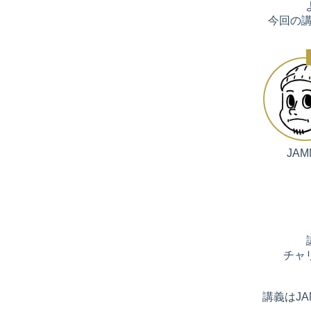
今回の講
JA
チャ
講義はJ