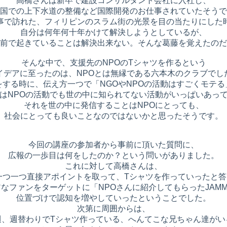
高橋さんは新卒で建設コンサルタント会社に入社し、
国での上下水道の整備など国際開発のお仕事されていたそうで
事で訪れた、フィリピンのスラム街の光景を目の当たりにした
自分は何年何十年かけて解決しようとしているが、
前で起きていることは解決出来ない。そんな葛藤を覚えたのだ
そんな中で、支援先のNPOのTシャツを作るという
イデアに至ったのは、NPOとは無縁である六本木のクラブでし
をする時に、伝え方一つで「NGOやNPOの活動はすごくモテる
はNPOの活動でも世の中に知られてない活動がいっぱいあっ
それを世の中に発信することはNPOにとっても、
社会にとっても良いことなのではないかと思ったそうです。
今回の講座の参加者から事前に頂いた質問に、
広報の一歩目は何をしたのか？という問いがありました。
これに対して高橋さんは、
一つ一つ直接アポイントを取って、Tシャツを作っていったと
アなファンをターゲットに「NPOさんに紹介してもらったJAMM
位置づけで認知を増やしていったということでした。
次第に周囲からは、
週、週替わりでTシャツ作っている、へんてこな兄ちゃん達がい