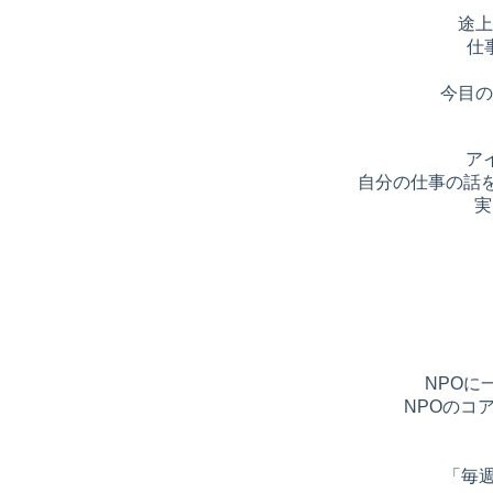
途上
仕
今目の
ア
自分の仕事の話
実
NPOに
NPOのコ
「毎