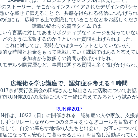
JAMMINでは、プロジェクトをシンプルに伝えた上で、
POのストーリー、そこからインスパイアされたデザインのTシャ
Nの想いを載せて伝えることで、共感を得られる発信につなげら
の他にも、広報する上で意識していることなどをお話しくださ
講義の終わりの質問タイムでは、
という言葉に対してあまりポジティブなイメージを持っていな
どのように広報するのか？といった質問も上げられました。
これに対しては、現時点ではターゲットとしていないが、
期的な時間とお金をもって挑戦していく課題ではあると答えて
参加者から数多くの質問が投げかけられ、
スモデルや購買層など、事業に関する質問も多く投げかけられ
広報術を学ぶ講座で、認知症を考える１時間
2017京都実行委員会の田端さんと城山さんに活動についてお
でRUN伴2017の広報について一緒に考えてみるという試み
RUN伴2017
UN伴は、10/22（日）に開催される、認知症の人や家族、支援
しずつリレーしながら一つのタスキをつなぎゴールを目指すイ
通して、自分の暮らす地域の人たちと出会い、お互いについて
知症になっても安心して暮らせるまち」を目指し活動されてい