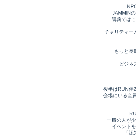
N
JAMMI
講義ではこ
チャリティー
もっと長
ビジネ
後半はRUN伴
会場にいる全員
R
一般の人が少
イベントを
「認